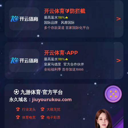
工业园内）
电话
0898-67518811
邮箱
邮箱：511823551@qq.com
关注微信
星空·(中国)电子官方网站
|
乐鱼全球最大体育平台_乐鱼(中国)
|
乐动网站
|
ly体育·在线（中国）官方网站
|
安博站官网登录入
口_安博(中国)
|
买球体育电竞官网
|
华体会
|
九游网
|
j9体育平
台
|