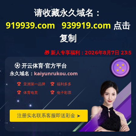
CASE
工程案例
文昌清澜半岛
发布时间：2021-07-13 08:43:50
上一篇：
文昌美丽汇
下一篇：
三亚水岸国际
返回列表
地址
海南省澄迈县老城开发区南二环路6.9公里处南侧 （—号